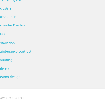
ndustrie
ureautique
ro audio & vidéo
ices
stallation
aintenance contract
ounting
livery
ustom design