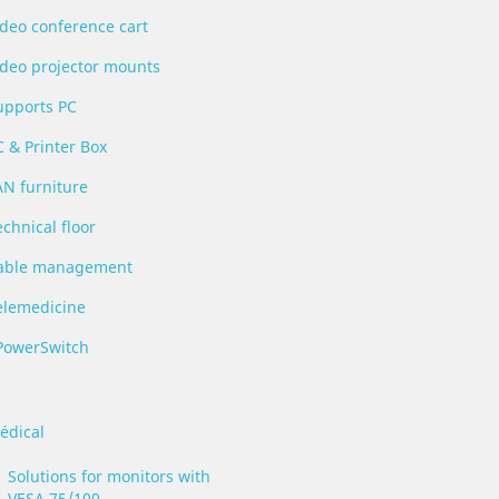
ideo conference cart
ideo projector mounts
upports PC
C & Printer Box
AN furniture
chnical floor
able management
elemedicine
PowerSwitch
édical
Solutions for monitors with
VESA 75/100