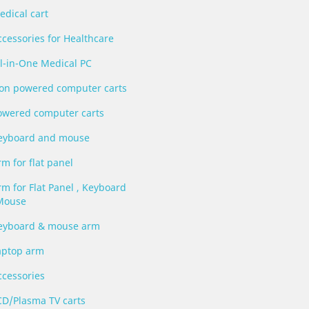
edical cart
ccessories for Healthcare
ll-in-One Medical PC
on powered computer carts
owered computer carts
eyboard and mouse
m for flat panel
rm for Flat Panel , Keyboard
Mouse
eyboard & mouse arm
aptop arm
ccessories
CD/Plasma TV carts