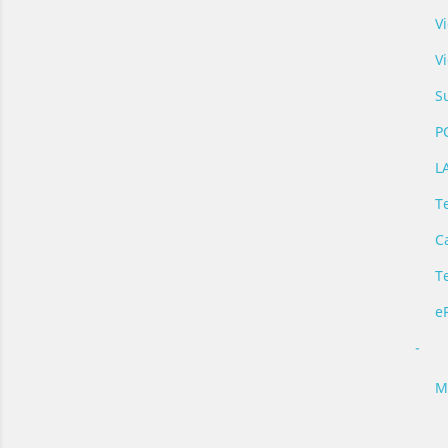
V
V
S
P
L
Te
C
T
e
-
M