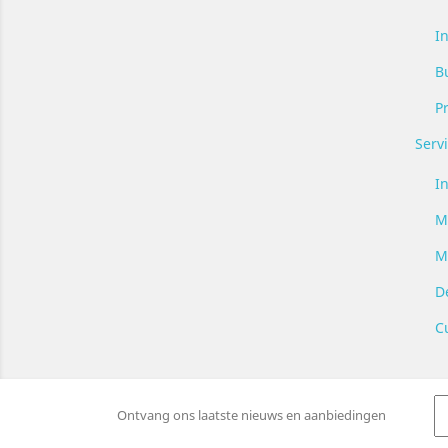
I
B
P
Serv
In
M
M
De
C
Ontvang ons laatste nieuws en aanbiedingen