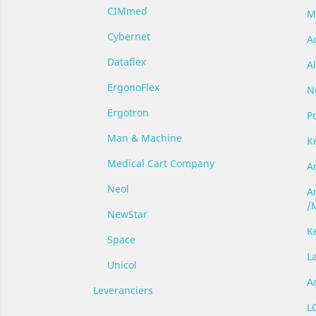
CIMmed
M
Cybernet
A
Dataflex
A
ErgonoFlex
N
Ergotron
P
Man & Machine
K
Medical Cart Company
Ar
Neol
A
/
NewStar
K
Space
L
Unicol
A
Leveranciers
L